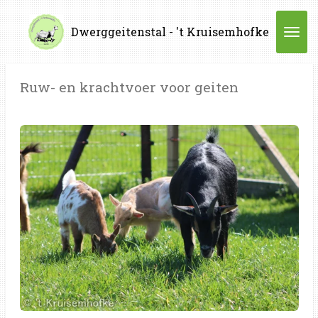
Ga
Dwerggeitenstal - 't Kruisemhofke
direct
naar
de
Ruw- en krachtvoer voor geiten
hoofdinhoud