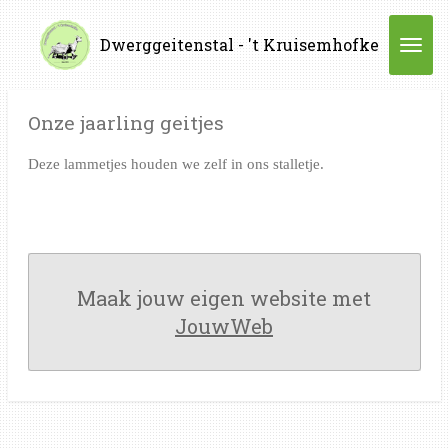
Ga
Dwerggeitenstal - 't Kruisemhofke
direct
naar
de
Onze jaarling geitjes
hoofdinhoud
Deze lammetjes houden we zelf in ons stalletje.
Maak jouw eigen website met
JouwWeb