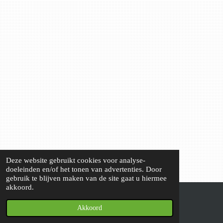
Deze website gebruikt cookies voor analyse-
doeleinden en/of het tonen van advertenties. Door
gebruik te blijven maken van de site gaat u hiermee
akkoord.
© 2020 - 2026 Dwerggeitenstal - 't Kruisemhofke
Akkoord
Powered by
JouwWeb