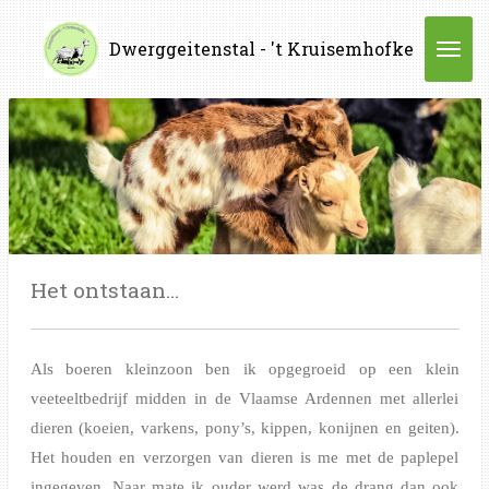
Ga
Dwerggeitenstal - 't Kruisemhofke
direct
naar
de
hoofdinhoud
Het ontstaan...
Als boeren kleinzoon ben ik opgegroeid op een klein
veeteeltbedrijf midden in de Vlaamse Ardennen met allerlei
dieren (koeien, varkens
, pony’s, kippen, konijnen en geiten)
.
Het houden en verzorgen van dieren is me met de paplepel
ingegeven. Naar mate ik ouder werd was de drang dan ook