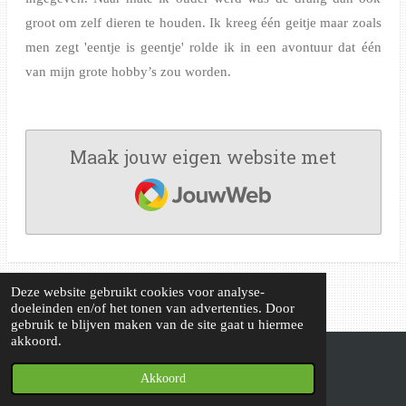
groot om zelf dieren te houden. Ik kreeg één geitje maar zoals
men zegt 'eentje is geentje'
rolde ik in een avontuur dat één
van mijn grote hobby’s zou worden.
Maak jouw eigen website met
JouwWeb
Deze website gebruikt cookies voor analyse-
doeleinden en/of het tonen van advertenties. Door
gebruik te blijven maken van de site gaat u hiermee
akkoord.
© 2020 - 2026 Dwerggeitenstal - 't Kruisemhofke
Akkoord
Powered by
JouwWeb