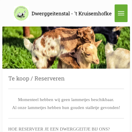
Ga
Dwerggeitenstal - 't Kruisemhofke
direct
naar
de
hoofdinhoud
Te koop / Reserveren
Momenteel hebben wij geen lammetjes beschikbaar.
Al onze lammetjes hebben hun gouden stalletje gevonden!
HOE RESERVEER JE EEN DWERGGEITJE BIJ ONS?