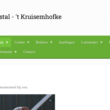
tal - 't Kruisemhofke
oek
Geiten
Bokken
Jaarlingen
Lammetjes
formatie
Contact
omenteel bij ons.