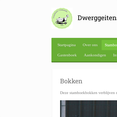
Ga
direct
Dwerggeitens
naar
de
hoofdinhoud
Startpagina
Over ons
Stamb
Gastenboek
Aankondigen
In
Bokken
Deze stamboekbokken verblijven m